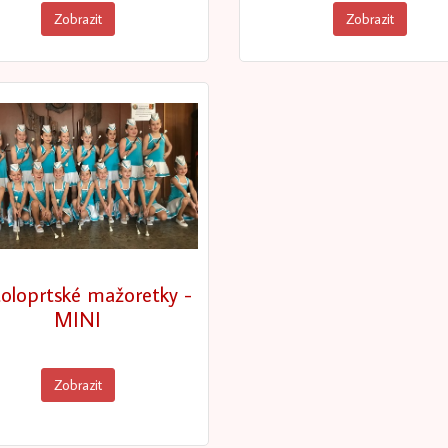
Zobrazit
Zobrazit
toloprtské mažoretky -
MINI
Zobrazit