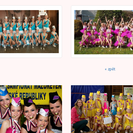
« zpět