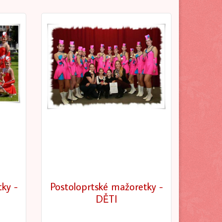
ky -
Postoloprtské mažoretky -
DĚTI