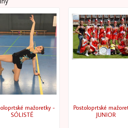
iny
toloprtské mažoretky -
Postoloprtské mažoret
SÓLISTÉ
JUNIOR