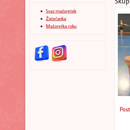
Skup
Svaz mažoretek
Žatečanka
Mažoretka roku
Pos