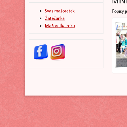
MINI
Svaz mažoretek
Popisy j
Žatečanka
Mažoretka roku