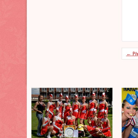
← Př
Previous