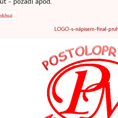
ut - pozadi apod.
edchozí
LOGO-s-nápisem-final-pruh