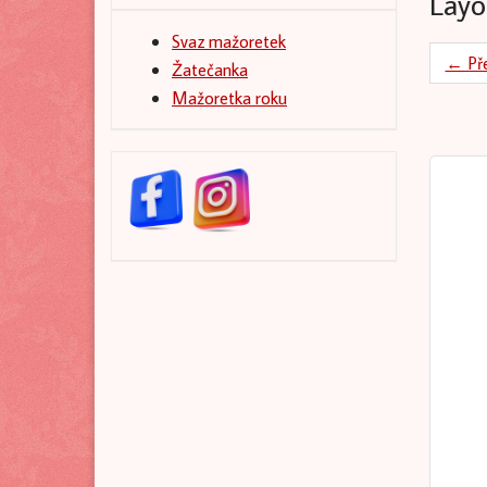
Layo
Svaz mažoretek
← Př
Žatečanka
Mažoretka roku