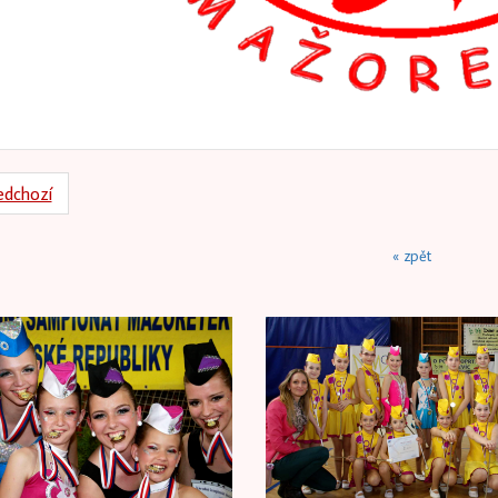
edchozí
« zpět